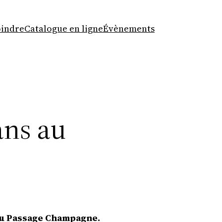
oindre
Catalogue en ligne
Évènements
ans au
 au Passage Champagne.