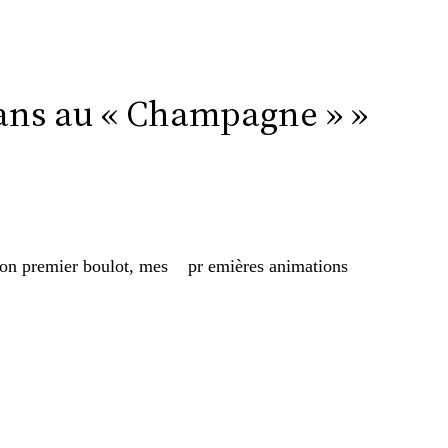
0 ans au « Champagne » »
on premier boulot, mes
pr
emières animations