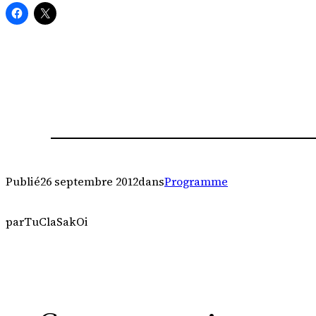
Publié
26 septembre 2012
dans
Programme
par
TuClaSakOi