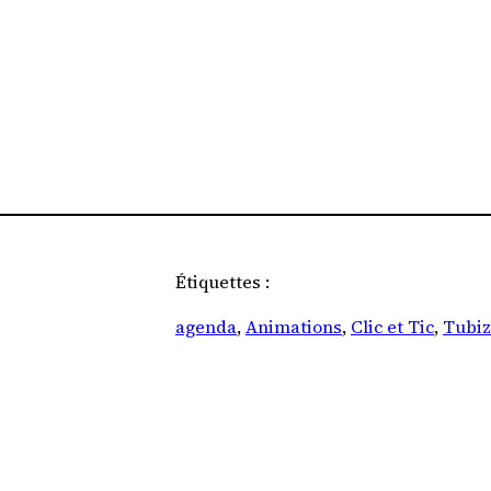
Étiquettes :
agenda
, 
Animations
, 
Clic et Tic
, 
Tubi