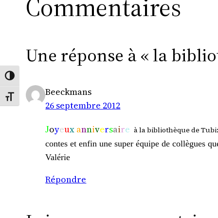
Commentaires
Une réponse à « la bibli
Passer en contraste élevé
Beeckmans
Changer la taille de la police
26 septembre 2012
o
y
e
u
x
a
n
n
i
v
e
r
s
a
i
r
e
J
à la bibliothèque de Tubiz
contes et enfin une super équipe de collègues que
Valérie
Répondre